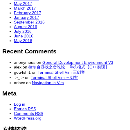
May 2017
March 2017
February 2017
January 2017
September 2016
August 2016
July 2016
June 2016
May 2016
Recent Comments
anonymous
on
General Development Environment V3
alex
on
控制台游戏之贪吃蛇：单机模式【C++实现】
gou4shi1
on
Terminal Shell Vim 三剑客
->_->
on
Terminal Shell Vim 三剑客
ariacx
on
Navigation in Vim
Meta
Log in
Entries
RSS
Comments
RSS
WordPress.org
友情链接