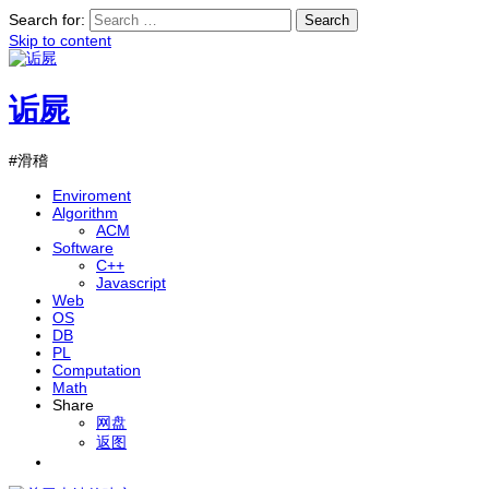
Search for:
Skip to content
诟屍
#滑稽
Enviroment
Algorithm
ACM
Software
C++
Javascript
Web
OS
DB
PL
Computation
Math
Share
网盘
返图