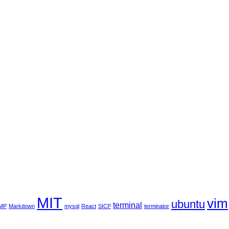
MIT
vim
ubuntu
terminal
MP
Markdown
mysql
React
SICP
terminator