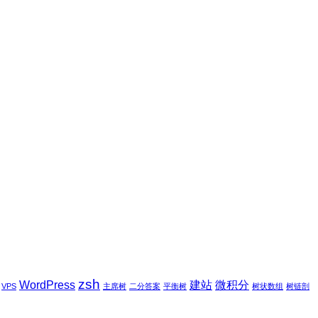
zsh
WordPress
建站
微积分
VPS
主席树
二分答案
平衡树
树状数组
树链剖