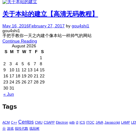
关于本站的建立【高清无码教程】
May 16, 2016
February 27, 2017
by
gou4shi1
gou4shi1
手把手教你一天之内建个像本站一样帅气的网站
Continue Reading
August 2026
S
M
T
W
T
F
S
1
2
3
4
5
6
7
8
9
10
11
12
13
14
15
16
17
18
19
20
21
22
23
24
25
26
27
28
29
30
31
« Jun
Tags
Centos
ACM
C++
CMU
CSAPP
Electron
gdb
i3
ICS
ITOC
JAVA
Javascript
LAMP
LE
分
游戏
线性代数
线段树