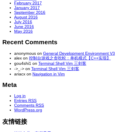
February 2017
January 2017
September 2016
August 2016
July 2016
June 2016
May 2016
Recent Comments
anonymous
on
General Development Environment V3
alex
on
控制台游戏之贪吃蛇：单机模式【C++实现】
gou4shi1
on
Terminal Shell Vim 三剑客
->_->
on
Terminal Shell Vim 三剑客
ariacx
on
Navigation in Vim
Meta
Log in
Entries
RSS
Comments
RSS
WordPress.org
友情链接