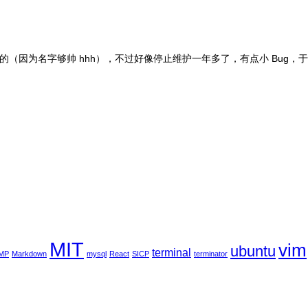
Terminaotr 的（因为名字够帅 hhh），不过好像停止维护一年多了，有点小 
MIT
vim
ubuntu
terminal
MP
Markdown
mysql
React
SICP
terminator