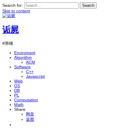
Search for:
Skip to content
诟屍
#滑稽
Enviroment
Algorithm
ACM
Software
C++
Javascript
Web
OS
DB
PL
Computation
Math
Share
网盘
返图