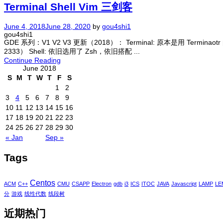
Terminal Shell Vim 三剑客
June 4, 2018
June 28, 2020
by
gou4shi1
gou4shi1
GDE 系列：V1 V2 V3 更新（2018）： Terminal: 原本是用 
2333） Shell: 依旧选用了 Zsh，依旧搭配 ...
Continue Reading
June 2018
S
M
T
W
T
F
S
1
2
3
4
5
6
7
8
9
10
11
12
13
14
15
16
17
18
19
20
21
22
23
24
25
26
27
28
29
30
« Jan
Sep »
Tags
Centos
ACM
C++
CMU
CSAPP
Electron
gdb
i3
ICS
ITOC
JAVA
Javascript
LAMP
LE
分
游戏
线性代数
线段树
近期热门