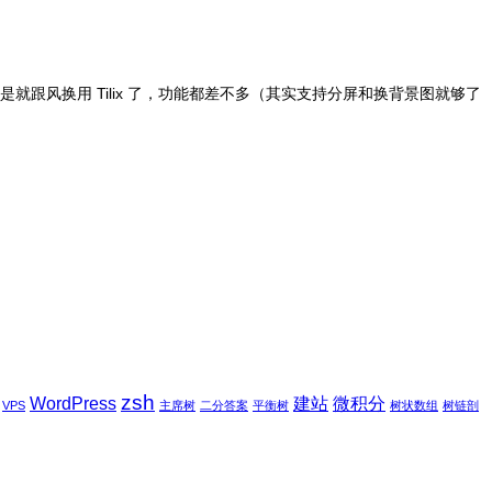
Bug，于是就跟风换用 Tilix 了，功能都差不多（其实支持分屏和换背景图就够了
zsh
WordPress
建站
微积分
VPS
主席树
二分答案
平衡树
树状数组
树链剖