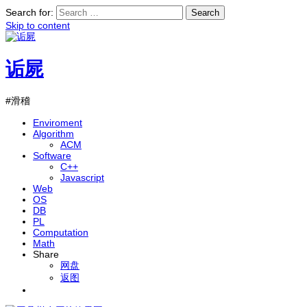
Search for:
Skip to content
诟屍
#滑稽
Enviroment
Algorithm
ACM
Software
C++
Javascript
Web
OS
DB
PL
Computation
Math
Share
网盘
返图