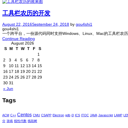
工具栏农历的开发
August 22, 2016
September 24, 2018
by
gou4shi1
gou4shi1
一个跨平台，一份源代码同时支持Windows、Linux、Mac的工具栏农历
Continue Reading
August 2026
S
M
T
W
T
F
S
1
2
3
4
5
6
7
8
9
10
11
12
13
14
15
16
17
18
19
20
21
22
23
24
25
26
27
28
29
30
31
« Jun
Tags
Centos
ACM
C++
CMU
CSAPP
Electron
gdb
i3
ICS
ITOC
JAVA
Javascript
LAMP
LE
分
游戏
线性代数
线段树