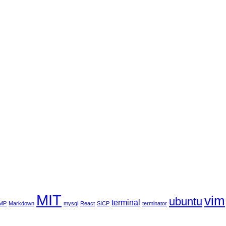
MIT
vim
ubuntu
terminal
MP
Markdown
mysql
React
SICP
terminator