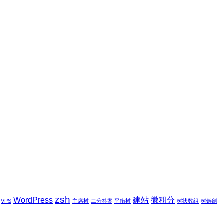
zsh
WordPress
建站
微积分
VPS
主席树
二分答案
平衡树
树状数组
树链剖