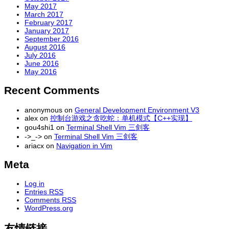
May 2017
March 2017
February 2017
January 2017
September 2016
August 2016
July 2016
June 2016
May 2016
Recent Comments
anonymous
on
General Development Environment V3
alex
on
控制台游戏之贪吃蛇：单机模式【C++实现】
gou4shi1
on
Terminal Shell Vim 三剑客
->_->
on
Terminal Shell Vim 三剑客
ariacx
on
Navigation in Vim
Meta
Log in
Entries
RSS
Comments
RSS
WordPress.org
友情链接