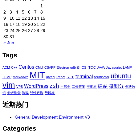
1
2
3
4
5
6
7
8
9
10
11
12
13
14
15
16
17
18
19
20
21
22
23
24
25
26
27
28
29
30
31
« Jun
Tags
Centos
ACM
C++
CMU
CSAPP
Electron
gdb
i3
ICS
ITOC
JAVA
Javascript
LAMP
MIT
ubuntu
terminal
LEMP
Markdown
mysql
React
SICP
terminator
vim
zsh
WordPress
建站
微积分
VPS
主席树
二分答案
平衡树
树状数
组
树链剖分
游戏
线性代数
线段树
近期热门
General Development Environment V3
Categories