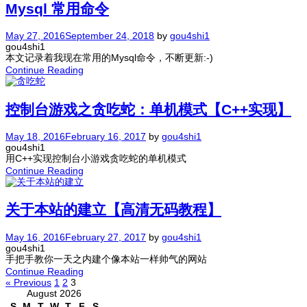
Mysql 常用命令
May 27, 2016
September 24, 2018
by
gou4shi1
gou4shi1
本文记录着我现在常用的Mysql命令，不断更新:-)
Continue Reading
控制台游戏之贪吃蛇：单机模式【C++实现】
May 18, 2016
February 16, 2017
by
gou4shi1
gou4shi1
用C++实现控制台小游戏贪吃蛇的单机模式
Continue Reading
关于本站的建立【高清无码教程】
May 16, 2016
February 27, 2017
by
gou4shi1
gou4shi1
手把手教你一天之内建个像本站一样帅气的网站
Continue Reading
« Previous
1
2
3
August 2026
S
M
T
W
T
F
S