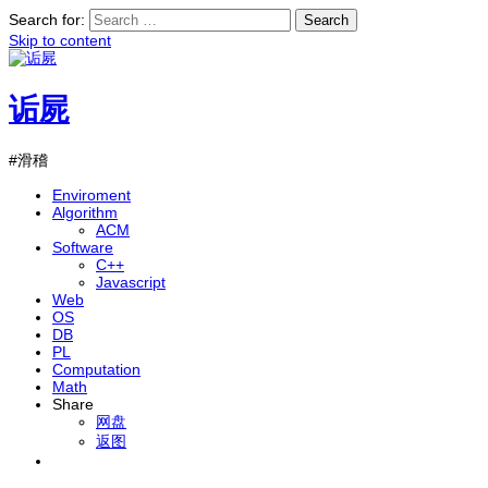
Search for:
Skip to content
诟屍
#滑稽
Enviroment
Algorithm
ACM
Software
C++
Javascript
Web
OS
DB
PL
Computation
Math
Share
网盘
返图